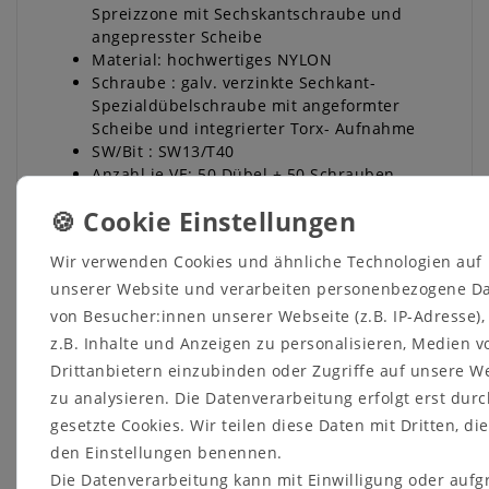
Spreizzone mit Sechskantschraube und
angepresster Scheibe
Material: hochwertiges NYLON
Schraube : galv. verzinkte Sechkant-
Spezialdübelschraube mit angeformter
Scheibe und integrierter Torx- Aufnahme
SW/Bit : SW13/T40
Anzahl je VE: 50 Dübel + 50 Schrauben
Eignung
Wir verwenden Cookies und ähnliche Technologien auf
unserer Website und verarbeiten personenbezogene D
Geeignet für: Beton, Mauerwerkstoffe,
weiche Vollbaustoffe wie Porenbeton und
von Besucher:innen unserer Webseite (z.B. IP-Adresse)
Leichtbeton, Kalksandlochsteine, Hoch- und
z.B. Inhalte und Anzeigen zu personalisieren, Medien v
Langlochziegel
Drittanbietern einzubinden oder Zugriffe auf unsere W
Zur Befestigung von: Fassaden- und
zu analysieren. Die Datenverarbeitung erfolgt erst durc
Dachunterkonstruktionen aus Holz und
gesetzte Cookies. Wir teilen diese Daten mit Dritten, die
Metall, Tore, Türen, Feuerschutztüren usw.
den Einstellungen benennen.
Die Datenverarbeitung kann mit Einwilligung oder auf