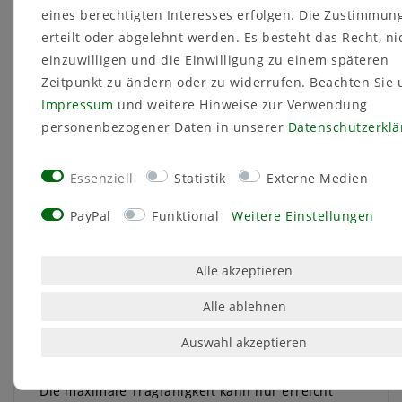
Eigenschaften
eines berechtigten Interesses erfolgen. Die Zustimmun
erteilt oder abgelehnt werden. Es besteht das Recht, ni
Befestigungssystem, bestehend aus einem
einzuwilligen und die Einwilligung zu einem späteren
Langschaftspreizdübel mit verlängerter
Spreizzone und einer Spezialdübelschraube
Zeitpunkt zu ändern oder zu widerrufen. Beachten Sie 
bewährte 3Teilung des Spreizteils für eine
Impressum
und weitere Hinweise zur Verwendung
optimale, zentrische Schraubenführung
personenbezogener Daten in unserer
Daten­schutz­erkl
die Spezialschraube hat einen
Sechskantkopf mit angepresster U-Scheibe
und integriertem T40 Torxantrieb zur
Essenziell
Statistik
Externe Medien
Befestigung von Metallkonstruktionen
Europäisch Technische Zulassung (ETA-
PayPal
Funktional
Weitere Einstellungen
08/0191)
auf Anfrage erhalten Sie von uns weitere
Alle akzeptieren
Angaben zu den Anwendungsbedingungen
der Zulassung ETA-08/0191
Alle ablehnen
Auswahl akzeptieren
Verarbeitungshinweise
Die maximale Tragfähigkeit kann nur erreicht