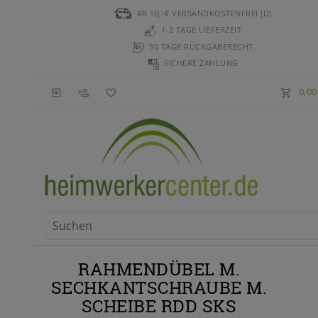
AB 50,-€ VERSANDKOSTENFREI (D)
1-2 TAGE LIEFERZEIT
30 TAGE RÜCKGABERECHT
SICHERE ZAHLUNG
0,0
RAHMENDÜBEL M.
SECHKANTSCHRAUBE M.
SCHEIBE RDD SKS