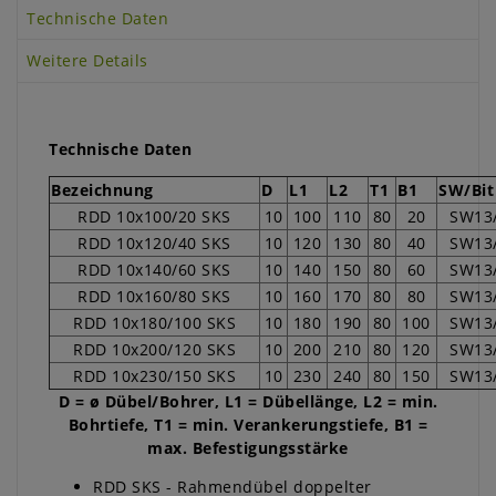
Technische Daten
Weitere Details
Technische Daten
Bezeichnung
D
L1
L2
T1
B1
SW/Bit
RDD 10x100/20 SKS
10
100
110
80
20
SW13
RDD 10x120/40 SKS
10
120
130
80
40
SW13
RDD 10x140/60 SKS
10
140
150
80
60
SW13
RDD 10x160/80 SKS
10
160
170
80
80
SW13
RDD 10x180/100 SKS
10
180
190
80
100
SW13
RDD 10x200/120 SKS
10
200
210
80
120
SW13
RDD 10x230/150 SKS
10
230
240
80
150
SW13
D = ø Dübel/Bohrer, L1 = Dübellänge, L2 = min.
Bohrtiefe, T1 = min. Verankerungstiefe, B1 =
max. Befestigungsstärke
RDD SKS - Rahmendübel doppelter